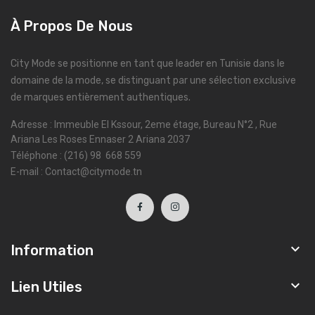
À Propos De Nous
City Mode se positionne en tant que leader en Tunisie dans le
domaine de la mode, se distinguant par une sélection exclusive
de marques entièrement authentiques.
Adresse : Immeuble El Kssour, 2eme étage, Bureau N°2 , Rue
Ariana Les Roses Ennaser 2 Ariana 2037
Téléphone : (216) 98 668 559
E-mail : Contact@citymode.tn

Information

Lien Utiles