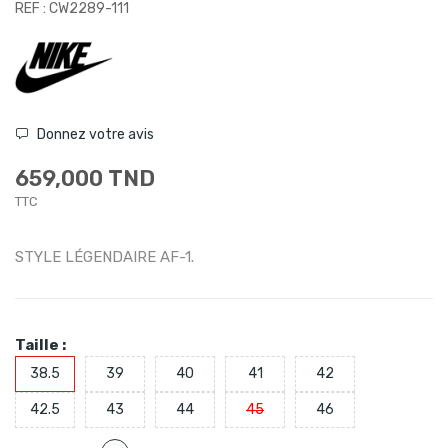
REF : CW2289-111
Donnez votre avis
659,000 TND
TTC
STYLE LÉGENDAIRE AF-1.
Taille :
38.5
39
40
41
42
42.5
43
44
45
46