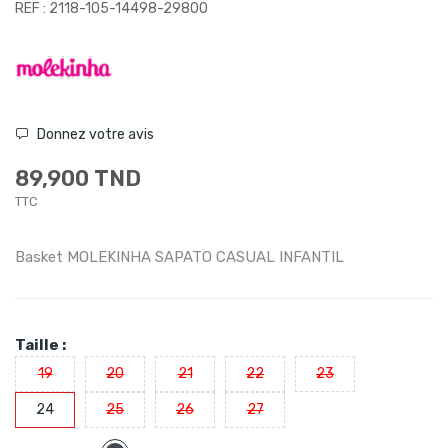
REF : 2118-105-14498-29800
Donnez votre avis
89,900 TND
TTC
Basket MOLEKINHA SAPATO CASUAL INFANTIL
Taille :
19
20
21
22
23
24
25
26
27